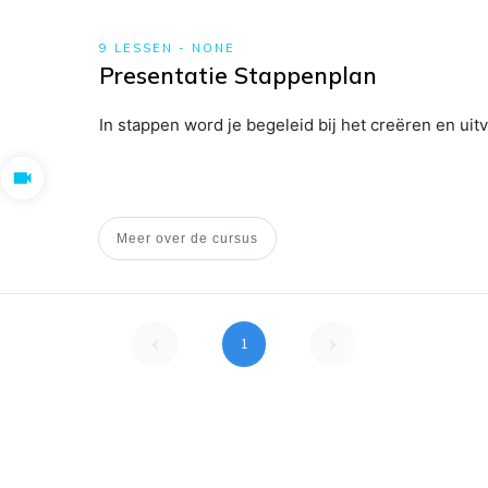
9 LESSEN
-
NONE
Presentatie Stappenplan
In stappen word je begeleid bij het creëren en ui
Leer hoe je geleidelijk dichter bij je einddoel kom
Meer over de cursus
Bespaar tijd en leer jezelf effectief uit te drukke
zeker met je eigen materiaal, waardoor je volledig
Zorg dat je vol overtuiging een prachtige presenta
1